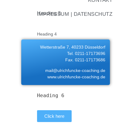
KONTAKT
Heading 3
IMPRESSUM | DATENSCHUTZ
Heading 4
Wetterstraße 7, 40233 Düsseldorf
Heading 5
Tel. 0211-17173696
Fax. 0211-17173686
mail@ulrichfuncke-coaching.de
Heading 6
www.ulrichfuncke-coaching.de
Heading 6
Click here