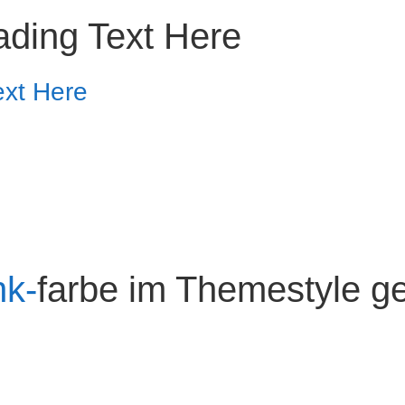
ding Text Here
ext Here
nk-
farbe im Themestyle ge