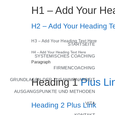
H1 – Add Your Hea
H2 – Add Your Heading T
H3 – Add Your Heading Text Here
STARTSEITE
H4 – Add Your Heading Text Here
SYSTEMISCHES COACHING
Paragraph
FIRMENCOACHING
Heading 1
Plus Li
GRUNDLAGEN DER ZUSAMMENARBEIT
AUSGANGSPUNKTE UND METHODEN
VITA
Heading 2
Plus Link